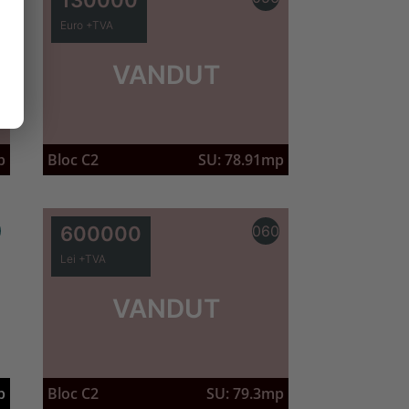
Euro +TVA
VANDUT
p
Bloc C2
SU: 78.91mp
9
600000
060
Lei +TVA
VANDUT
p
Bloc C2
SU: 79.3mp