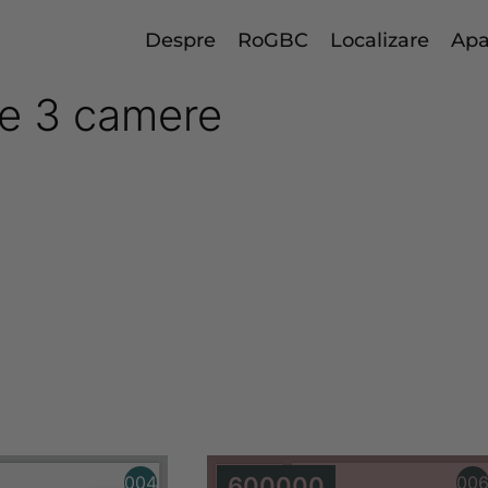
Despre
RoGBC
Localizare
Apa
ne 3 camere
3 camere Galaxy Park R
004
600000
00