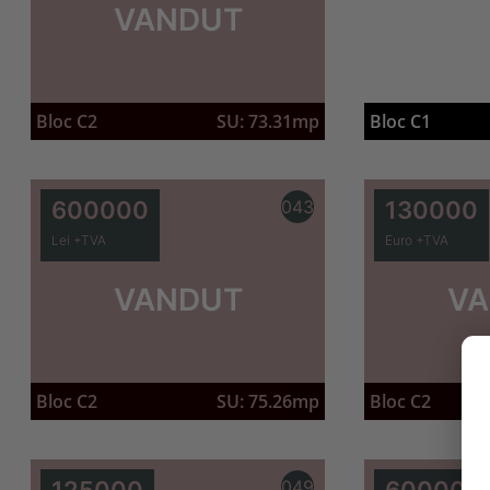
VANDUT
Bloc C1
Bloc C2
SU: 73.31mp
600000
043
130000
Lei +TVA
Euro +TVA
VANDUT
VA
Bloc C2
SU: 75.26mp
Bloc C2
125000
049
600000