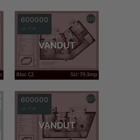
600000
020
Lei +TVA
VANDUT
p
Bloc C2
SU: 79.3mp
6
600000
027
Lei +TVA
VANDUT