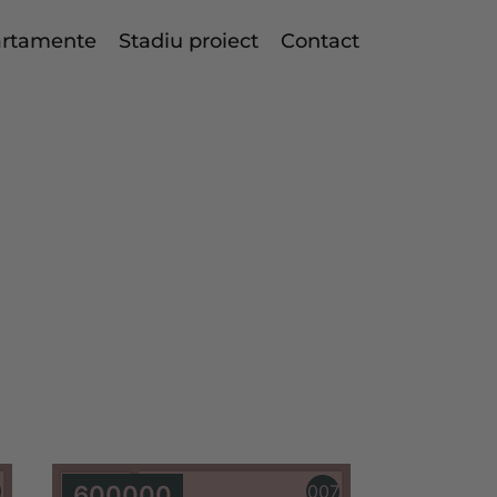
rtamente
Stadiu proiect
Contact
esidence
6
600000
007