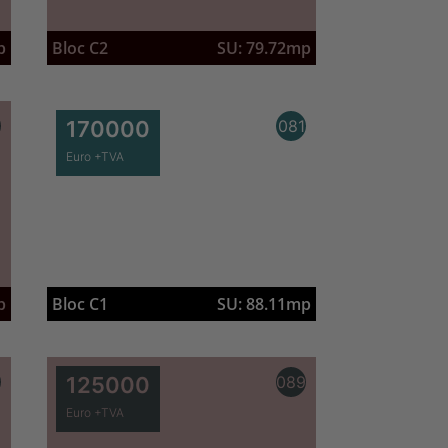
p
Bloc C2
SU: 79.72mp
0
170000
081
Euro +TVA
Bloc C1
SU: 88.11mp
p
7
125000
089
Euro +TVA