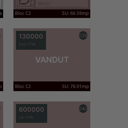
Bloc C2
SU: 66.59mp
p
3
130000
036
Euro +TVA
VANDUT
p
Bloc C2
SU: 78.91mp
9
600000
040
Lei +TVA