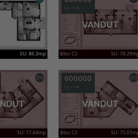
Lei +TVA
VANDUT
Bloc C2
SU: 78.29m
SU: 86.3mp
010
600000
013
Lei +TVA
NDUT
VANDUT
SU: 77.64mp
Bloc C2
SU: 75.07m