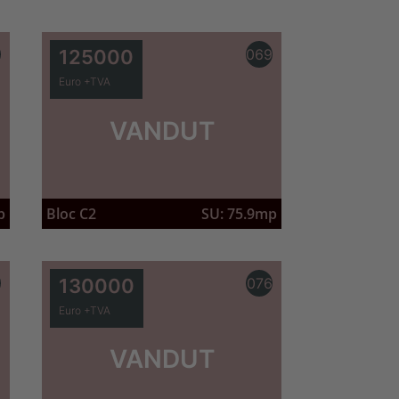
7
125000
069
Euro +TVA
VANDUT
p
Bloc C2
SU: 75.9mp
3
130000
076
Euro +TVA
VANDUT