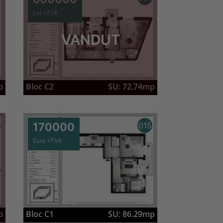
Lei +TVA
VANDUT
p
Bloc C2
SU: 72.74mp
170000
015
Euro +TVA
p
Bloc C1
SU: 86.29mp