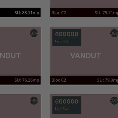
SU: 88.11mp
Bloc C2
SU: 75.71m
079
600000
08
Lei +TVA
NDUT
VANDUT
SU: 76.26mp
Bloc C2
SU: 79.3m
086
600000
08
Lei +TVA