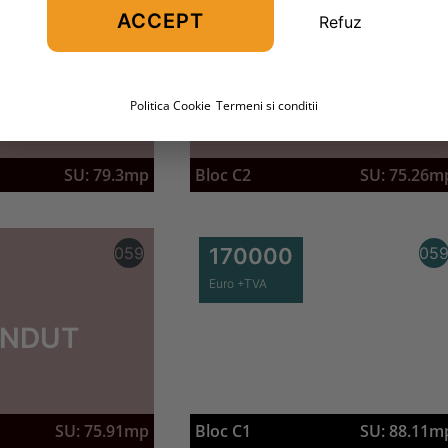
ACCEPT
Refuz
Lei +TVA
NDUT
VANDUT
Politica Cookie
Termeni si conditii
SU: 79.3mp
Bloc C2
SU: 75.26m
059
170000
05
Euro +TVA
NDUT
Bloc C1
SU: 88.11m
SU: 75.91mp