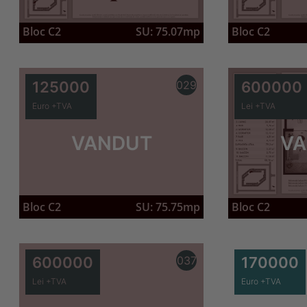
Bloc C2
SU: 75.07mp
Bloc C2
125000
029
600000
Euro +TVA
Lei +TVA
VANDUT
VA
Bloc C2
Bloc C2
SU: 75.75mp
600000
037
170000
Lei +TVA
Euro +TVA