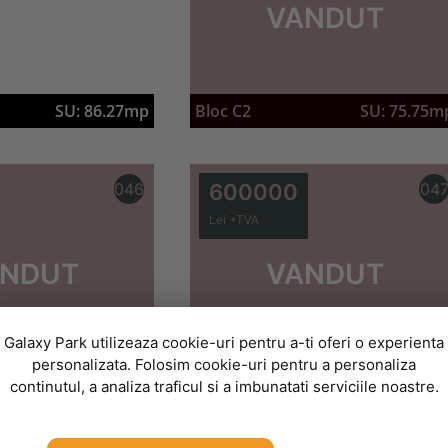
VANDUT
SU: 86.27mp
Bloc C2
SU: 75.75m
046
600000
04
Lei +TVA
NDUT
VANDUT
Galaxy Park utilizeaza cookie-uri pentru a-ti oferi o experienta
personalizata. Folosim cookie-uri pentru a personaliza
SU: 78.91mp
Bloc C2
SU: 73.31m
continutul, a analiza traficul si a imbunatati serviciile noastre.
050
600000
05