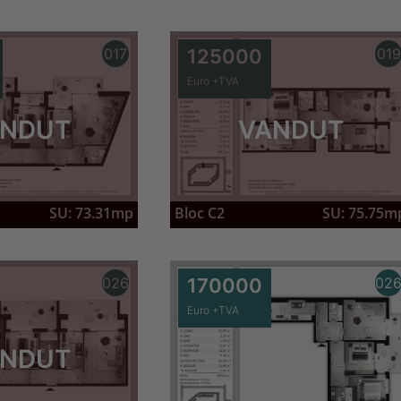
017
125000
019
Euro +TVA
NDUT
VANDUT
SU: 73.31mp
Bloc C2
SU: 75.75m
026
170000
02
Euro +TVA
NDUT