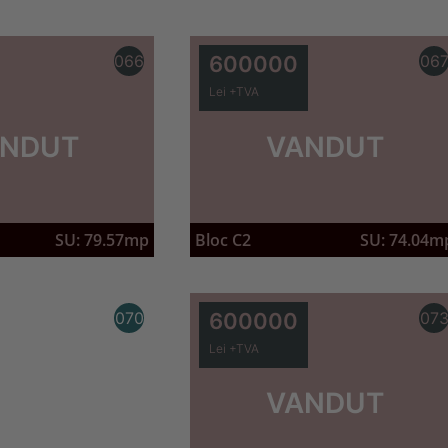
066
600000
06
Lei +TVA
NDUT
VANDUT
SU: 79.57mp
Bloc C2
SU: 74.04m
070
600000
07
Lei +TVA
VANDUT