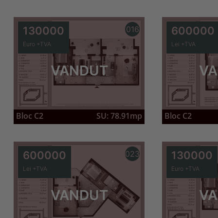
130000
016
600000
Euro +TVA
Lei +TVA
VANDUT
VA
Bloc C2
SU: 78.91mp
Bloc C2
600000
023
130000
Lei +TVA
Euro +TVA
VANDUT
VA