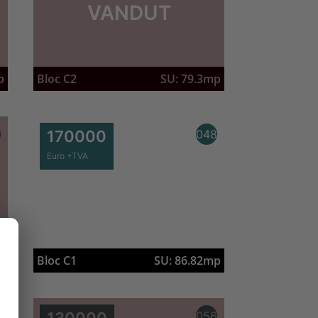
VANDUT
p
Bloc C2
SU: 79.3mp
7
170000
048
Euro +TVA
Bloc C1
SU: 86.82mp
p
3
130000
056