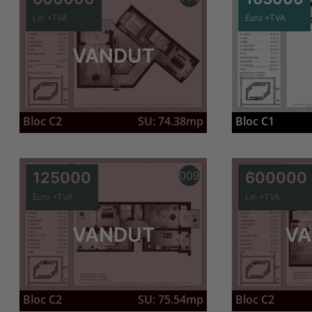
Lei +TVA
Euro +TVA
VANDUT
Bloc C2
SU: 74.38mp
Bloc C1
125000
009
600000
Euro +TVA
Lei +TVA
VANDUT
VA
Bloc C2
SU: 75.54mp
Bloc C2