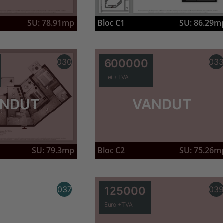
SU: 78.91mp
Bloc C1
SU: 86.29m
030
600000
03
Lei +TVA
NDUT
VANDUT
SU: 79.3mp
Bloc C2
SU: 75.26m
037
125000
03
Euro +TVA