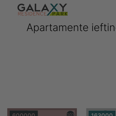
Apartamente iefti
Apartamente 
600000
003
163000