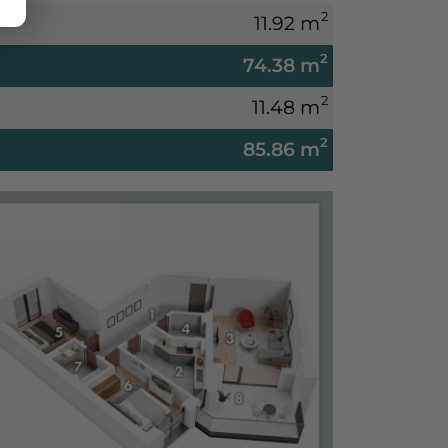
2
11.92 m
2
74.38 m
2
11.48 m
2
85.86 m