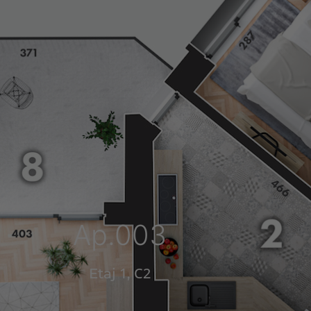
Ap.003
1
C2
Etaj
,