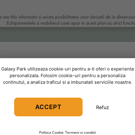
Hol
03
Galaxy Park utilizeaza cookie-uri pentru a-ti oferi o experienta
Etaj
1
,
C2
personalizata. Folosim cookie-uri pentru a personaliza
Bucatarie
continutul, a analiza traficul si a imbunatati serviciile noastre.
Living
Baie
ACCEPT
Refuz
Baie
Dormitor
Politica Cookie
Termeni si conditii