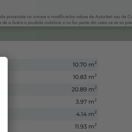
2
10.70 m
2
10.83 m
2
20.89 m
2
3.97 m
2
4.14 m
2
11.93 m