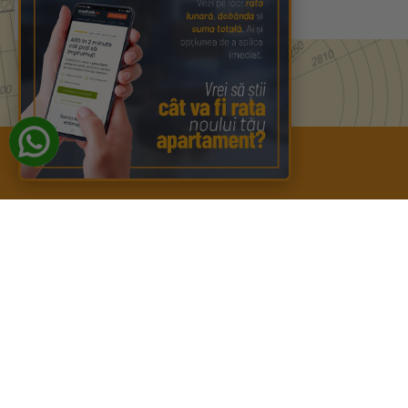
Meniu
Despre
RoGBC