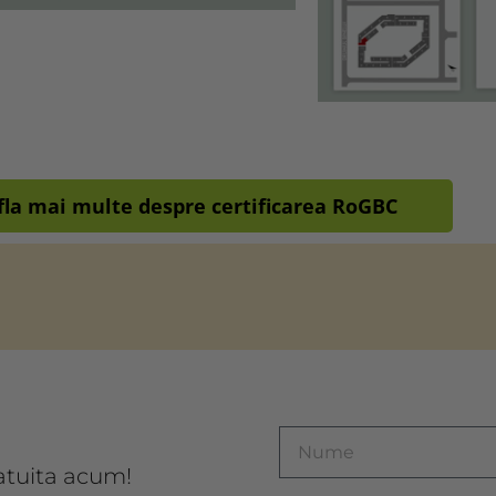
fla mai multe despre certificarea RoGBC
atuita acum!