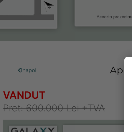
Ap.0
Inapoi
VANDUT
Pret: 600.000 Lei +TVA