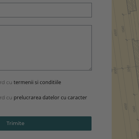
Amalia
Sud Rezidential
închis
termenii si conditiile
ord cu
prelucrarea datelor cu caracter
ord cu
Trimite