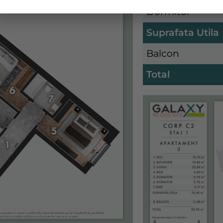
Dormitor
Suprafata Utila
Balcon
Total