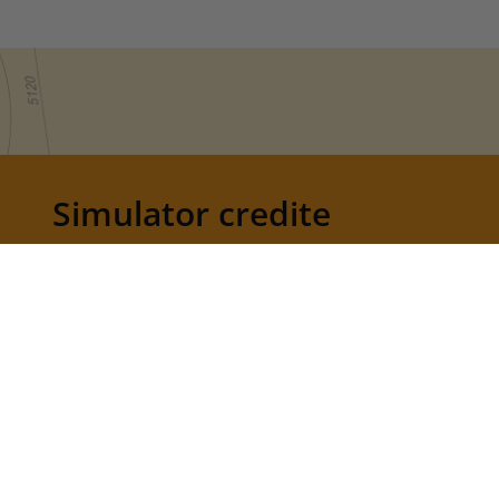
Simulator credite
Verifica-ti Eligibilitatea GRATUIT !
Date de contact
Telefon
0735.527.098
0731.111.613