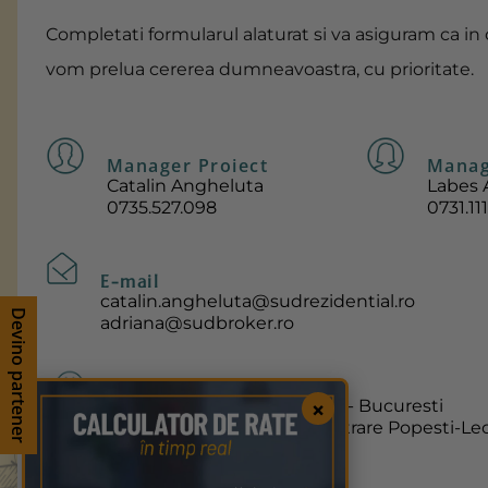
Completati formularul alaturat si va asiguram ca in
vom prelua cererea dumneavoastra, cu prioritate.
Manager Proiect
Manag
Catalin Angheluta
Labes 
0735.527.098
0731.111
E-mail
catalin.angheluta@sudrezidential.ro
Devino partener
adriana@sudbroker.ro
Adresa
Strada Jilavei nr.72, Sector 4 - Bucuresti
×
Soseaua Oltenitei 15-15 A, intrare Popesti-Leo