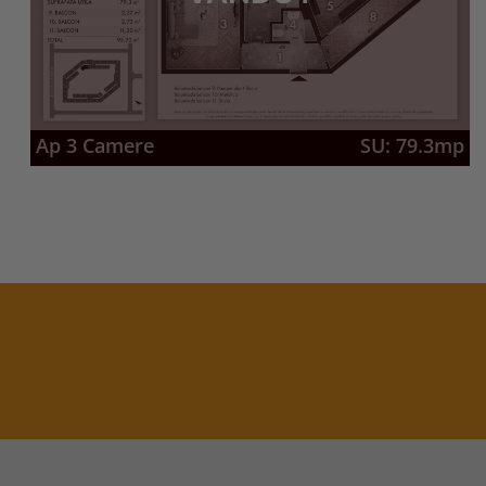
Ap 3 Camere
SU: 79.3mp