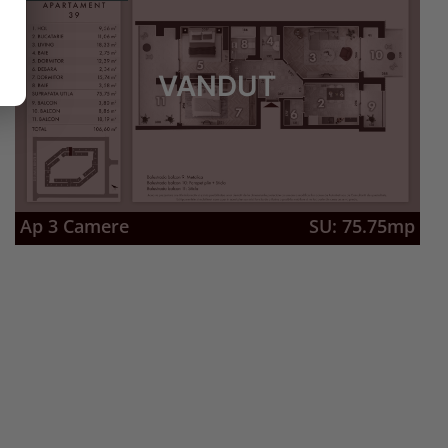
VANDUT
Ap 3 Camere
SU: 75.75mp