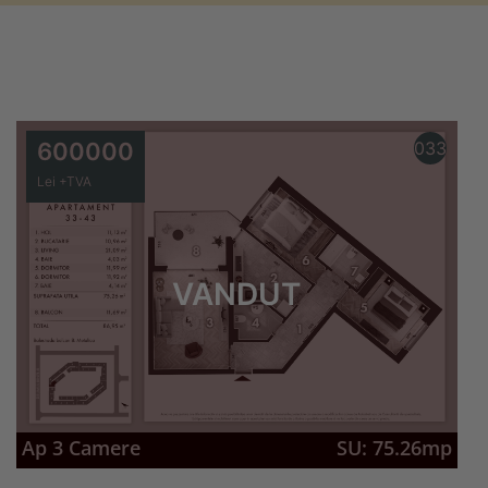
600000
033
Lei +TVA
VANDUT
Ap 3 Camere
SU: 75.26mp