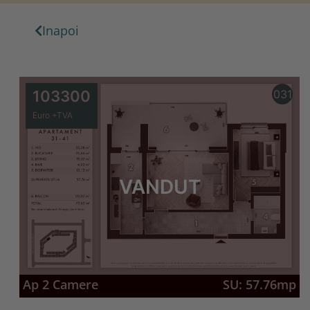
Inapoi
103300
031
Euro +TVA
VANDUT
Ap 2 Camere
SU: 57.76mp