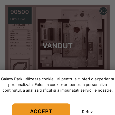
90500
035
Euro +TVA
VANDUT
Galaxy Park utilizeaza cookie-uri pentru a-ti oferi o experienta
Ap 2 Camere
SU: 53.66mp
personalizata. Folosim cookie-uri pentru a personaliza
continutul, a analiza traficul si a imbunatati serviciile noastre.
99000
038
Euro +TVA
ACCEPT
Refuz