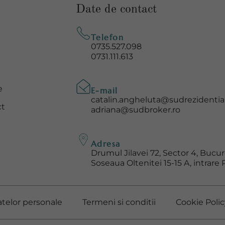
Date de contact
Telefon
0735.527.098
0731.111.613
e
E-mail
catalin.angheluta@sudrezidential
ct
adriana@sudbroker.ro
Adresa
Drumul Jilavei 72, Sector 4, Bucur
Soseaua Oltenitei 15-15 A, intrare 
atelor personale
Termeni si conditii
Cookie Polic