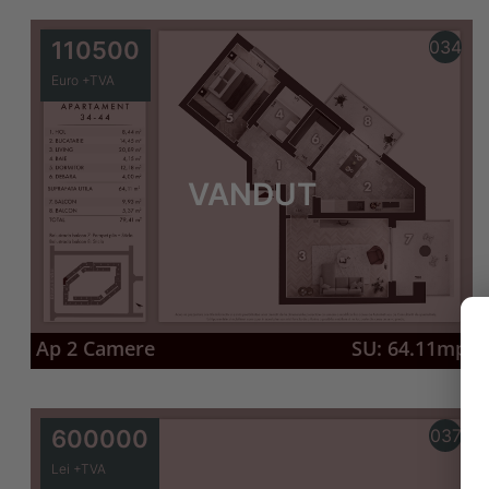
110500
034
Euro +TVA
VANDUT
Ap 2 Camere
SU: 64.11mp
600000
037
Lei +TVA