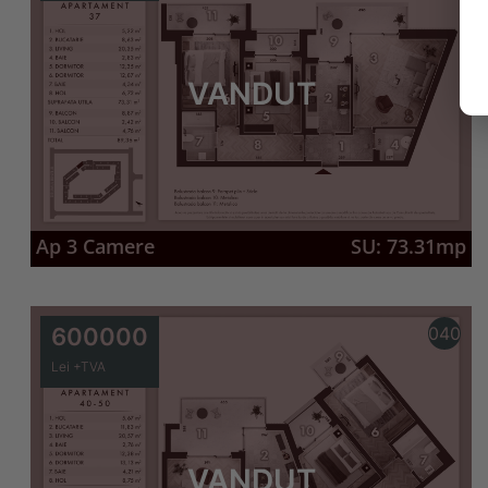
VANDUT
Ap 3 Camere
SU: 73.31mp
600000
040
Lei +TVA
VANDUT