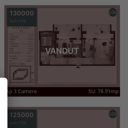
130000
036
Euro +TVA
VANDUT
Ap 3 Camere
SU: 78.91mp
125000
039
Euro +TVA