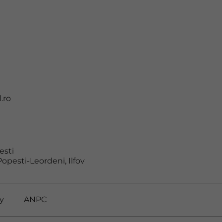
.ro
Amalia
Sud Rezidential
esti
Popesti-Leordeni, Ilfov
y
ANPC