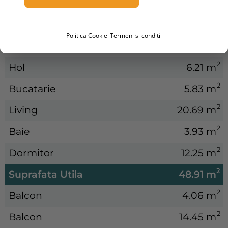
Politica Cookie
Termeni si conditii
2
Hol
6.21 m
2
Bucatarie
5.83 m
2
Living
20.69 m
2
Baie
3.93 m
2
Dormitor
12.25 m
2
Suprafata Utila
48.91 m
2
Balcon
4.06 m
2
Balcon
14.45 m