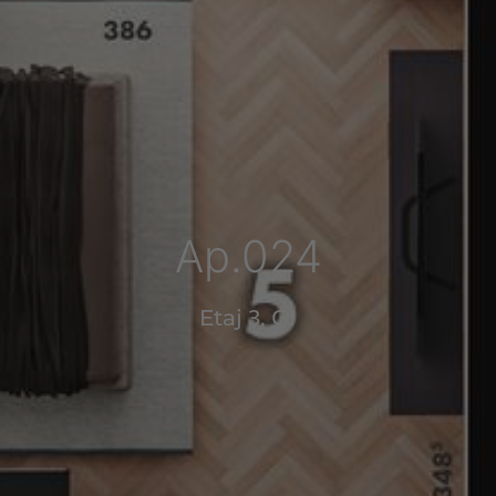
Ap.024
3
C1
Etaj
,