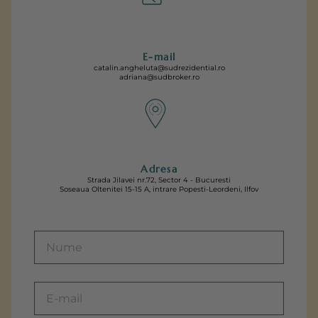
E-mail
catalin.angheluta@sudrezidential.ro
adriana@sudbroker.ro
Adresa
Strada Jilavei nr.72, Sector 4 - Bucuresti
Soseaua Oltenitei 15-15 A, intrare Popesti-Leordeni, Ilfov