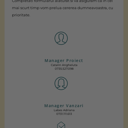
Completati formularul alaturat si va asiguram ca in cel
mai scurt timp vom prelua cererea dumneavoastra, cu
prioritate.
Manager Proiect
Catalin Angheluta
0735.527.098
Manager Vanzari
Labes Adriana
0731.111.613