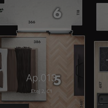
Ap.013
2
C1
Etaj
,