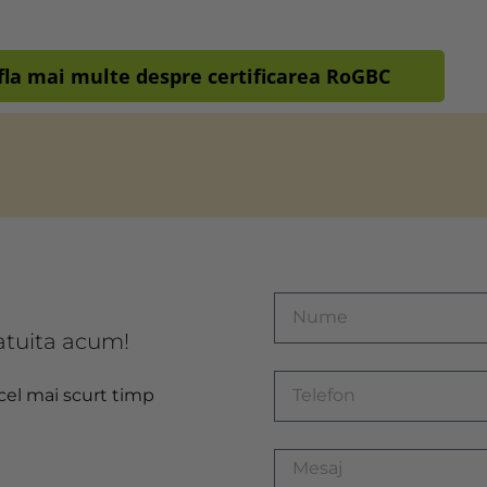
fla mai multe despre certificarea RoGBC
atuita acum!
 cel mai scurt timp