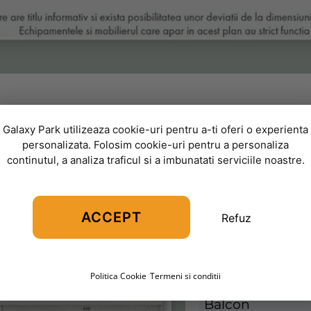
Hol
Galaxy Park utilizeaza cookie-uri pentru a-ti oferi o experienta
13
Etaj
2
,
C1
personalizata. Folosim cookie-uri pentru a personaliza
Bucatarie
continutul, a analiza traficul si a imbunatati serviciile noastre.
Living
Baie
ACCEPT
Refuz
Dormitor
Suprafata Utila
Politica Cookie
Termeni si conditii
Balcon