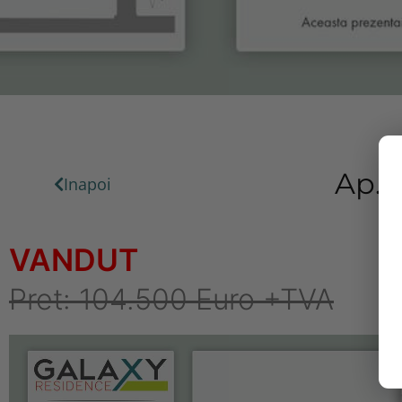
Ap.0
Inapoi
VANDUT
Pret: 104.500 Euro +TVA