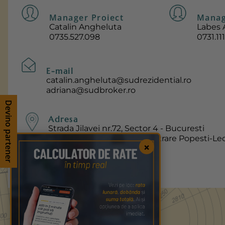
Manager Proiect
Manag
Catalin Angheluta
Labes 
0735.527.098
0731.111
E-mail
catalin.angheluta@sudrezidential.ro
adriana@sudbroker.ro
Devino partener
Adresa
Strada Jilavei nr.72, Sector 4 - Bucuresti
Soseaua Oltenitei 15-15 A, intrare Popesti-Leo
×