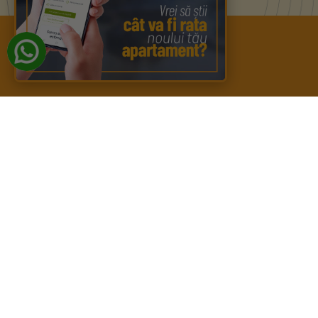
Meniu
Despre
RoGBC
Localizare
Apartament
Stadiu proie