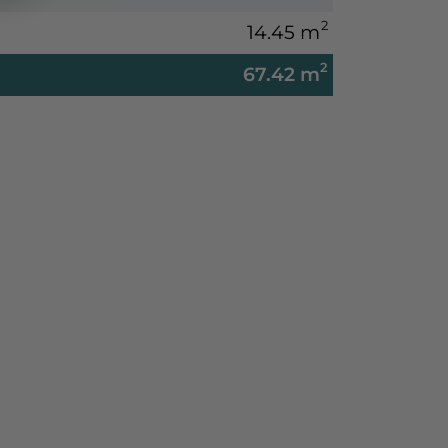
2
14.45 m
2
67.42 m