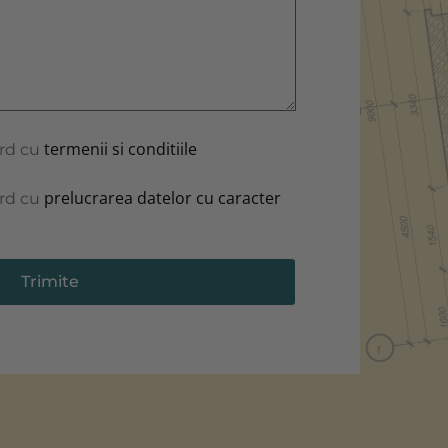
închis
termenii si conditiile
ord cu
prelucrarea datelor cu caracter
ord cu
Trimite