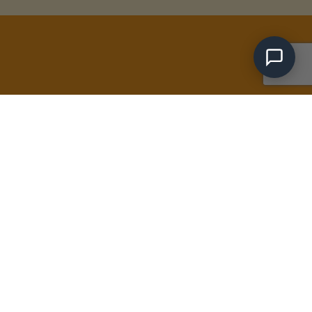
1
.ro