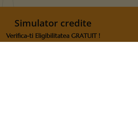
Simulator credite
Verifica-ti Eligibilitatea GRATUIT !
Date de contact
Telefon
0735.527.098
0731.111.613
e
E-mail
catalin.angheluta@sudrezidential
ct
adriana@sudbroker.ro