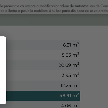
2
6.21 m
2
5.83 m
2
20.69 m
2
3.93 m
2
12.25 m
2
48.91 m
2
4.06 m